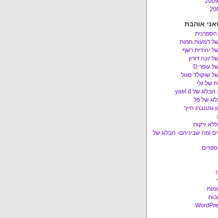
אני אוהבת
 הספרנית
של דמעות חמות
ל יהודית רשף
ל יונה דורון
ל עופר D
ל שוקולד סגול
 של גלי
לוג של yael d.
לוג של פל
 גוטנברג חייך
ללא ירקות
ם ומה שביניהם- הבלוג של
ספרים
ומות
בות
WordPre