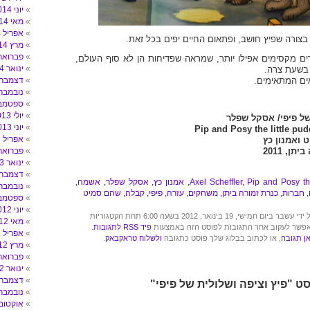
יוני 2014
מאי 2014
אפריל 2014
בצורה שפיץ חושב, ופתאום החיים יפים בכל זאת.
מרץ 2014
פברואר 014
ם מקסימים אפילו יותר, שמראה שפדיחות הן לא סוף העולם,
ינואר 2014
 בשעת צרה.
ים המתאימים.
דצמבר 013
נובמבר 013
ספטמבר 3
יולי 2013
של פיפי/ אסקל שפלר
יוני 2013
Pip and Posy the little pud
אפריל 2013
 ואמנון כץ
ן, 2011
פברואר 013
ינואר 2013
דצמבר 012
Pip and Posy the
,
Axel Scheffler
,
אמנון כץ
,
אסקל שפלר
,
אשמה
,
נובמבר 012
,
חברות
,
כנרת זמורה ביתן
,
משחקים
,
עזרה
,
פיפי
,
קבלה
,
שהם סמיט
ספטמבר 2
יוני 2012
שי, 19 בינואר, 2012 בשעה 6:00 תחת הקטגוריות
מאי 2012
אפשר לעקוב אחר התגובות לפוסט הזה באמצעות
פיד RSS לתגובות
.
אפריל 2012
ן תגובה
, או לכתוב בבלוג שלך פוסט כתגובה
ולשלוח טראקבאק
.
מרץ 2012
פברואר 012
ינואר 2012
דצמבר 011
ט "פיץ וציפה ושלולית של פיפי"
נובמבר 011
אוקטובר 11