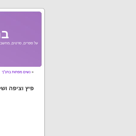
בר
על ספרים, סרטים, מחשבות
«
נשים מפתות בתנ"ך
פיץ וציפה ושל