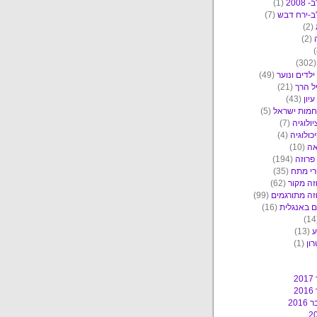
2008
(1)
ב-ירח דבש
(7)
(2)
(2)
(30
ילדים ונוער
(49)
ל הרך
(21)
יון
(43)
מות ישראל
(5)
יולוגיה
(7)
כולוגיה
(4)
אה
(10)
פרוזה
(194)
י מתח
(35)
זה מקור
(62)
זה מתורגמים
(99)
 באנגלית
(16)
ע
(13)
ון
(1)
2
2
201