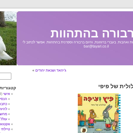
בורה בהתהוות
 ואהבות. בעברי ברווזונת, והיום ברבורה וספרנית בהתהוות. אפשר לכתוב לי
bar@tayari.co.il
ג'יהאד ושנאת יהודים
»
ולית של פיפי
קטגוריות
אישי
(89)
הנסי
כתבת
להיו
מחשב
עולל
3)
אקטואל
טיילתי
5)