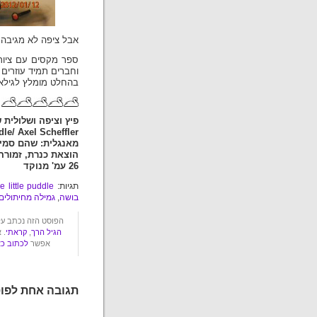
אבל ציפה לא מגיבה 
ספר מקסים עם ציורי
וחברים תמיד עוזרים
בהחלט מומלץ לגילא
פיץ וציפה ושלולית 
dle/ Axel Scheffler
מאנגלית: שהם סמיט
הוצאת כנרת, זמורה בית
26 עמ' מנוקד
תגיות:
 little puddle
בושה
,
גמילה מחיתולים
הפוסט הזה נכתב על ידי עשבר ביום חמי
הגיל הרך
,
קראתי
. 
אפשר
לכתוב כא
תגובה אחת לפוס