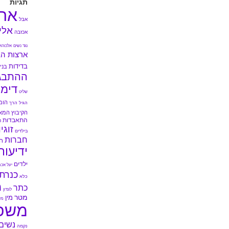
תגיות
אה
אבל
אלי
אכזבה
נגד נשים
אלכוהול
ארצות הב
בדידות
בני 
ההתבג
דימו
שליט
הומ
הגיל הרך
הקיבוץ המא
התאבדות
ה
זוגי
בילדים
חברות
ח
ידיעות
ילדים
יעל אכמ
כנרת
כלא
מ
כתר
לונדון
מטר
מין
מי
משפ
נשים
נקמה