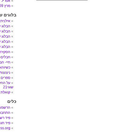
אפריל 2009
מרץ 2009
בלוגים ש
אילנית
הבלוג 
הבלוג ש
הבלוג ש
הבלוג ש
הבלוג ש
הסקירות
חבלים- הב
חיי- הב
כשיוהאן
ניצוצות
ספרים 
על החיי
שוגי21
קואלת 
כלים
הרשמה
התחבר
פיד רש
פיד תגו
ss.org