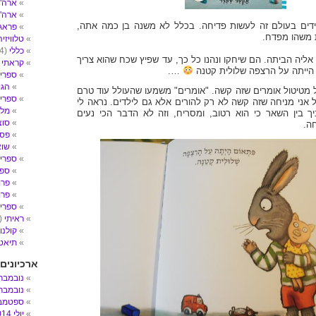
ארה"ב- 
ארה"
ים בעולם זה לעשות פדיחה. בכלל לא משנה בן כמה אתה,
פראג
 משהו מפדח.
טלוויזיה
כללי
(4)
אליה הביתה. הם שיחקו ונהנו כל כך, עד שפיץ שכח שהוא צריך
קראתי
2)
 הייתה על הרצפה שלולית קטנה
….
ספרי 
הגי
מטיטול אומרים שזה קשה. "אומרים" משמעו שהעולל עוד טרם
ספרי ע
 אני מניחה שזה קשה לא רק להורים אלא גם לילדים. נראה לי
מלח
יך בין השאר כי הוא רטוב, ומסריח, וזה לא הדבר הכי נעים
סוצ
חה.
פסי
שו
ספרי 
ספר
פרו
פרו
ספרים
ראיתי
(14)
קולנו
תיאטר
ארכיונים
נובמבר 017
נובמבר 016
ספטמבר 6
יולי 2014