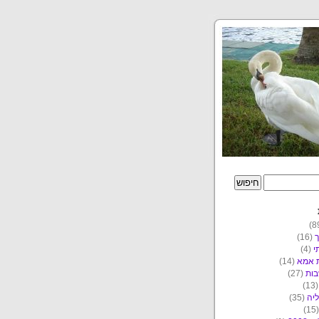
ך
(16)
י
(4)
ת אמא
(14)
ות
(27)
(1
יה
(35)
(1