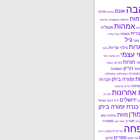
בה
אונס
אחים
אחיות
מות
אלימות במשפחה
אלימות
אמהות
אנגליה
יזם
רית
אשמה
בבל
בגידה
גיל
נוער
רות
גילוי עריות
גלעד
י עצמי
דנה אלעזר-הלוי
הורות
ור
הורים
הנסיך
הריון
השמנה
וחד
תבגרות
התעללות
התעללות
ות
זמורה ביתן
חברוּת
טיפה
חרדים
טראומה
 אחרונות
יואב כץ
ירושלים
ירח דבש
ישראל
ון
כנרת זמורה ביתן
ודן
מוות
מחלות נפש
מעריב
משטרה
ניות
מפרי עטי
חה
נורית לוינסון
ניו יורק
ספרים
סרטן
סמים
סוד