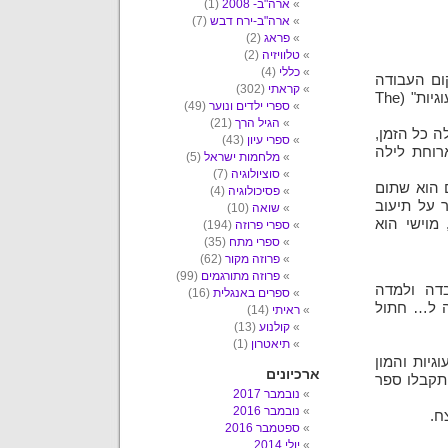
ארה"ב- 2008
(1)
ארה"ב-ירח דבש
(7)
פראג
(2)
טלוויזיה
(2)
כללי
(4)
ום העבודה
קראתי
(302)
המושלם- מאפיה/ בית קפה שפתחה, העונה לשם "צנצנת עוגיות" (The
ספרי ילדים ונוער
(49)
הגיל הרך
(21)
ה כל הזמן,
ספרי עיון
(43)
רוחת לילה
מלחמות ישראל
(5)
סוציולוגיה
(7)
ם הוא שתום
פסיכולוגיה
(4)
ר על תיעוב
שואה
(10)
מוישי הוא
ספרי פרוזה
(194)
ספרי מתח
(35)
פרוזה מקור
(62)
פרוזה מתורגמים
(99)
דה ולמדה
ספרים באנגלית
(16)
ה ל… חתול
ראיתי
(14)
קולנוע
(13)
תיאטרון
(1)
גיות והמון
ארכיונים
ותקבלו ספר
נובמבר 2017
נובמבר 2016
ח.
ספטמבר 2016
יולי 2014