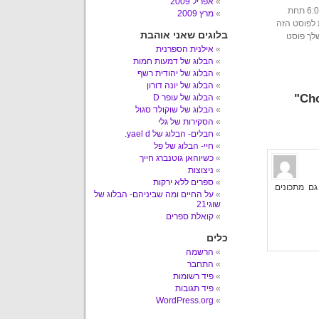
אפריל 2009
הפוסט הזה נכתב על ידי עשבר ביום רביעי, 22 בפברואר, 2012 בשעה 6:00 תחת
מרץ 2009
 לפוסט הזה
בלוגים שאני אוהבת
שלך פוסט
אילנית הספרנית
הבלוג של דמעות חמות
הבלוג של יהודית רשף
הבלוג של יונה דורון
הבלוג של עופר D
הבלוג של שוקולד סגול
הסקירות של גלי
חבלים- הבלוג של yael d.
חיי- הבלוג של פל
כשיוהאן גוטנברג חייך
ניצוצות
ספרים ללא ירקות
גם מתכונים
על החיים ומה שביניהם- הבלוג של
שוגי21
קואלת ספרים
כלים
הרשמה
התחבר
פיד רשומות
פיד תגובות
WordPress.org