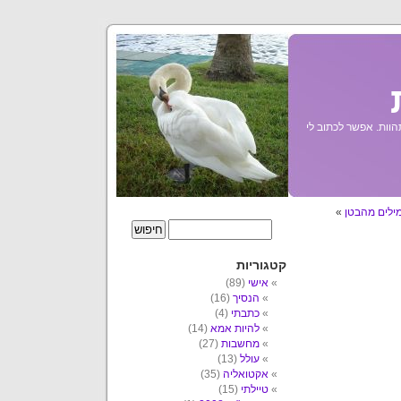
הוות. אפשר לכתוב לי
ילים מהבטן
»
קטגוריות
אישי
(89)
הנסיך
(16)
כתבתי
(4)
להיות אמא
(14)
מחשבות
(27)
עולל
(13)
אקטואליה
(35)
טיילתי
(15)