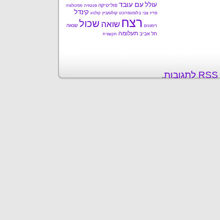
עם עובד
עולל
פוליטיקה
פנטזיה
פסיכולוגיה
קינדל
פריז
צבי בלומנפרוכט
קולומביין
קולנוע
רצח
שכול
שואה
שנאה
רימונים
תעלומה
תל אביב
תקשורת
ת
.