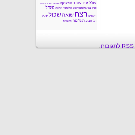
עם עובד
עולל
פוליטיקה
פנטזיה
פסיכולוגיה
קינדל
פריז
צבי בלומנפרוכט
קולומביין
קולנוע
רצח
שכול
שואה
שנאה
רימונים
תעלומה
תל אביב
תקשורת
ת
.