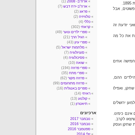
ארה"ב- 2008
(1)
1.
ארה"ב-ירח דבש
(7)
פשוטים, אבל
פראג
(2)
טלוויזיה
(2)
כללי
(4)
אני יודעת זה
קראתי
(302)
ספרי ילדים ונוער
(49)
תת את כל מה
הגיל הרך
(21)
ספרי עיון
(43)
מלחמות ישראל
(5)
סוציולוגיה
(7)
פסיכולוגיה
(4)
 חמישה אחים
שואה
(10)
ספרי פרוזה
(194)
ספרי מתח
(35)
ילדים ההם,
פרוזה מקור
(62)
פרוזה מתורגמים
(99)
חקן, ואפילו
ספרים באנגלית
(16)
ראיתי
(14)
קולנוע
(13)
למען ירושלים
תיאטרון
(1)
ארכיונים
אינם כימינו.
שיצאו לקרב.
נובמבר 2017
נובמבר 2016
ת שחקן ועסק
ספטמבר 2016
יולי 2014