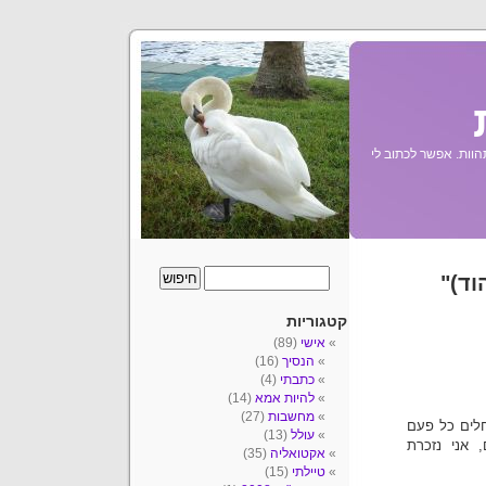
הוות. אפשר לכתוב לי
וד)"
קטגוריות
אישי
(89)
הנסיך
(16)
כתבתי
(4)
להיות אמא
(14)
מחשבות
(27)
חלים כל פעם
עולל
(13)
אני נזכרת
אקטואליה
(35)
טיילתי
(15)