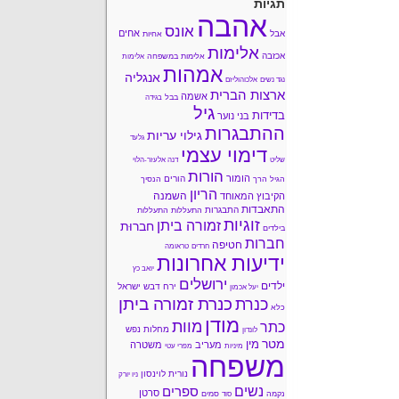
תגיות
אהבה
אונס
אחים
אבל
אחיות
אלימות
אכזבה
אלימות במשפחה
אלימות
אמהות
אנגליה
נגד נשים
אלכוהוליזם
ארצות הברית
אשמה
בבל
בגידה
גיל
בדידות
בני נוער
ההתבגרות
גילוי עריות
גלעד
דימוי עצמי
שליט
דנה אלעזר-הלוי
הורות
הומור
הורים
הגיל הרך
הנסיך
הריון
השמנה
הקיבוץ המאוחד
התאבדות
התבגרות
התעללות
התעללות
זוגיות
זמורה ביתן
חברוּת
בילדים
חברות
חטיפה
חרדים
טראומה
ידיעות אחרונות
יואב כץ
ירושלים
ילדים
ירח דבש
ישראל
יעל אכמון
כנרת זמורה ביתן
כנרת
כלא
מודן
מוות
כתר
מחלות נפש
לונדון
מטר
מין
מעריב
משטרה
מיניות
מפרי עטי
משפחה
נורית לוינסון
ניו יורק
נשים
ספרים
סרטן
נקמה
סמים
סוד