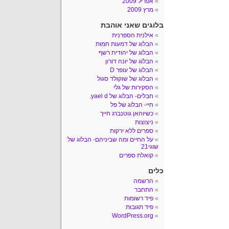
אפריל 2009
מרץ 2009
בלוגים שאני אוהבת
אילנית הספרנית
הבלוג של דמעות חמות
הבלוג של יהודית רשף
הבלוג של יונה דורון
הבלוג של עופר D
הבלוג של שוקולד סגול
הסקירות של גלי
חבלים- הבלוג של yael d.
חיי- הבלוג של פל
כשיוהאן גוטנברג חייך
ניצוצות
ספרים ללא ירקות
על החיים ומה שביניהם- הבלוג של
שוגי21
קואלת ספרים
כלים
הרשמה
התחבר
פיד רשומות
פיד תגובות
WordPress.org