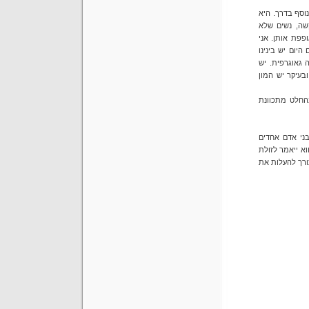
וסף בדרך. היא
קשה, נשים שלא
פפת אותן. אני
יום יש בינינו
גאוגרפית. יש
בעיקר יש המון
החלט מתכוונת
בני אדם אחדים
א ייאמר לזולת
ורך להעלות את