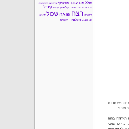
עם עובד
עולל
פוליטיקה
פנטזיה
פסיכולוגיה
קינדל
פריז
צבי בלומנפרוכט
קולומביין
קולנוע
רצח
שכול
שואה
שנאה
רימונים
תעלומה
תל אביב
תקשורת
בחווה שבמדינת
".
 האדוקה בחוה
עד כדי כך שאבי
ם לו אין פנאי