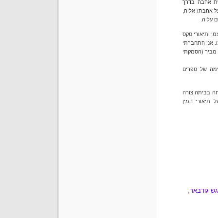
שת אהבה בדרך
ל אהבתו אליה,
ם עליה.
י ותיאורי סקס
ו. אני התחברתי
 מביך (הסמקתי
ימה של ספרים
 מבוסס על ספור אמיתי: רוזאן קווין, מורה בת 28, נרצחה בביתה צורה
ר בשל תיאורי המין
ש גודבאר
,