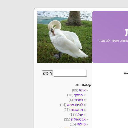
הוות. אפשר לכתוב לי
"
קטגוריות
אישי
(89)
הנסיך
(16)
כתבתי
(4)
להיות אמא
(14)
מחשבות
(27)
עולל
(13)
אקטואליה
(35)
טיילתי
(15)