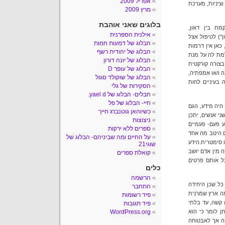
אפריל 2009
ציניות, מערכת
מרץ 2009
בלוגים שאני אוהבת
ם המתרקמת בין דאון,
אילנית הספרנית
") לטיפול אצל
הבלוג של דמעות חמות
כאן אין דרמות
הבלוג של יהודית רשף
למת לה על מנת
הבלוג של יונה דורון
צורה קורקטית
הבלוג של עופר D
 ו/או אמפתיה,
הבלוג של שוקולד סגול
 בעיניים לחות
הסקירות של גלי
חבלים- הבלוג של yael d.
חיי- הבלוג של פל
היה מידע, הגם
כשיוהאן גוטנברג חייך
י אנשים, יתכן
ניצוצות
ע פעם- פעמיים
ספרים ללא ירקות
ם היטב מה אחד
על החיים ומה שביניהם- הבלוג של
 סימטרית.הידע
שוגי21
 מין אדם יושב
קואלת ספרים
ל אותם פרטים
כלים
הרשמה
שונית, לא כל שכן היחידה
התחבר
יתה ארץ שמרנית
פיד רשומות
 קשה, עד בלתי
פיד תגובות
ן לומר כי הוא
WordPress.org
בה אך לאבטוחה