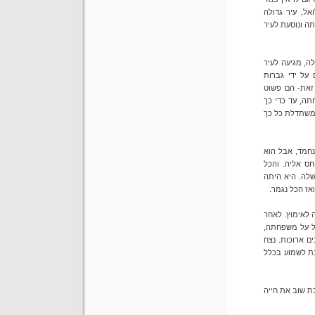
לואל, עיר גדולה
ה ונוסעת לעיר
ה, מגיעה לעיר
על ידי גברות
 זאת- הם פשוט
שפחתה, עד כדי כך
 משתדלת כל כך
נחמד, אבל הוא
חס אליה. והכל
לה. היא היתה
 לאימוץ. לאחר
ל על משפחתה,
ם ארוכות. נצח
ת לשמוע בכלל
ת שוב את חייה