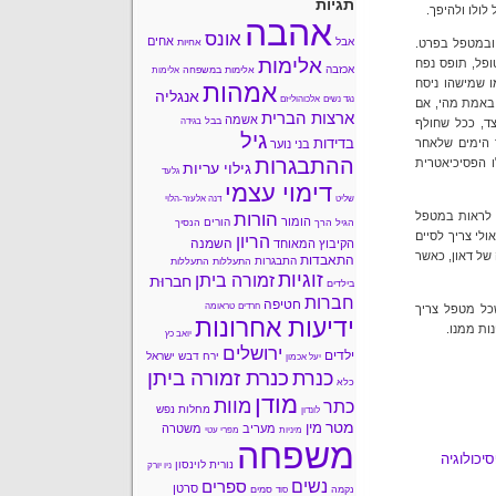
תגיות
ולו ולהיפך.
אהבה
אונס
אחים
אבל
 ובמטפל בפרט.
אחיות
אלימות
ופל, תופס נפח
אכזבה
אלימות במשפחה
אלימות
ו שמישהו ניסח
אמהות
אנגליה
נגד נשים
אלכוהוליזם
 באמת מהי, אם
ארצות הברית
אשמה
בבל
ד, ככל שחולף
בגידה
גיל
בדידות
 הימים שלאחר
בני נוער
ההתבגרות
ו הפסיכיאטרית
גילוי עריות
גלעד
דימוי עצמי
שליט
דנה אלעזר-הלוי
הורות
ת לראות במטפל
הומור
הורים
הגיל הרך
הנסיך
לי צריך לסיים
הריון
השמנה
הקיבוץ המאוחד
של דאון, כאשר
התאבדות
התבגרות
התעללות
התעללות
זוגיות
זמורה ביתן
חברוּת
בילדים
חברות
חטיפה
חרדים
טראומה
ל מטפל צריך
ידיעות אחרונות
ות ממנו.
יואב כץ
ירושלים
ילדים
ירח דבש
ישראל
יעל אכמון
כנרת זמורה ביתן
כנרת
כלא
מודן
מוות
כתר
מחלות נפש
לונדון
מטר
מין
מעריב
משטרה
מיניות
מפרי עטי
משפחה
יכולוגיה
נורית לוינסון
ניו יורק
נשים
ספרים
סרטן
נקמה
סמים
סוד