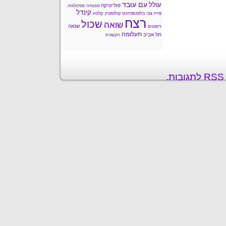
עם עובד
עולל
פוליטיקה
פנטזיה
פסיכולוגיה
קינדל
פריז
צבי בלומנפרוכט
קולומביין
קולנוע
רצח
שכול
שואה
שנאה
רימונים
תעלומה
תל אביב
תקשורת
ת
.