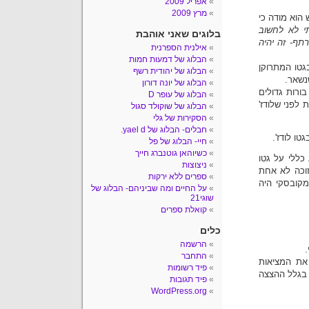
אפריל 2009
מרץ 2009
הוא מודה כי
י לא לחשוב
בלוגים שאני אוהבת
תף- זה יהיה
אילנית הספרנית
הבלוג של דמעות חמות
טו המתרוקן
הבלוג של יהודית רשף
הבלוג של יונה דורון
ורות גדולים
הבלוג של עופר D
 לפני שלודז'
הבלוג של שוקולד סגול
הסקירות של גלי
חבלים- הבלוג של yael d.
חיי- הבלוג של פל
כשיוהאן גוטנברג חייך
כללי על גטו
ניצוצות
זוכה לא אחת
ספרים ללא ירקות
מקובסקי היה
על החיים ומה שביניהם- הבלוג של
שוגי21
קואלת ספרים
כלים
הרשמה
.
התחבר
את המציאות
פיד רשומות
 בגלל ההצצה
פיד תגובות
WordPress.org