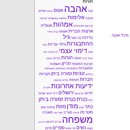
תגיות
אהבה
אונס
אחים
אבל
אחיות
אלימות
אכזבה
אלימות במשפחה
אלימות
אמהות
אנגליה
נגד נשים
אלכוהוליזם
ארצות הברית
אשמה
בבל
בגידה
מיכל אונגר
,
גיל
בדידות
בני נוער
ההתבגרות
גילוי עריות
גלעד
דימוי עצמי
שליט
דנה אלעזר-הלוי
הורות
הומור
הורים
הגיל הרך
הנסיך
הריון
השמנה
הקיבוץ המאוחד
התאבדות
התבגרות
התעללות
התעללות
זוגיות
זמורה ביתן
חברוּת
בילדים
חברות
חטיפה
חרדים
טראומה
ידיעות אחרונות
יואב כץ
ירושלים
ילדים
ירח דבש
ישראל
יעל אכמון
כנרת זמורה ביתן
כנרת
כלא
מודן
מוות
כתר
מחלות נפש
לונדון
מטר
מין
מעריב
משטרה
מיניות
מפרי עטי
משפחה
נורית לוינסון
ניו יורק
נשים
ספרים
סרטן
נקמה
סמים
סוד