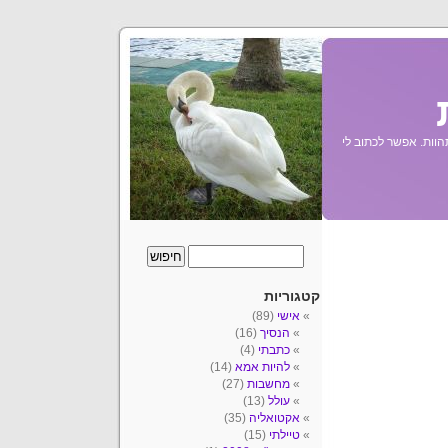
הוות. אפשר לכתוב לי
קטגוריות
אישי
(89)
הנסיך
(16)
כתבתי
(4)
להיות אמא
(14)
מחשבות
(27)
עולל
(13)
אקטואליה
(35)
טיילתי
(15)