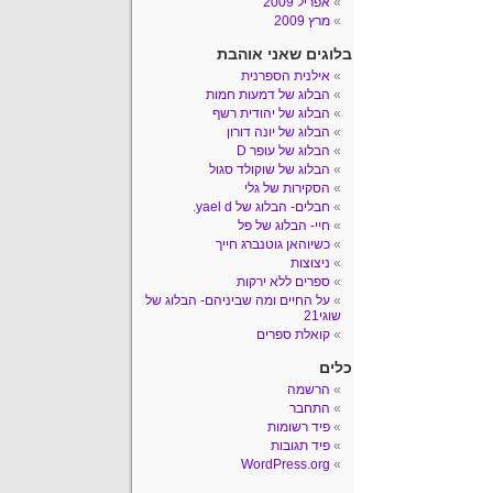
אפריל 2009
מרץ 2009
בלוגים שאני אוהבת
אילנית הספרנית
הבלוג של דמעות חמות
הבלוג של יהודית רשף
הבלוג של יונה דורון
הבלוג של עופר D
הבלוג של שוקולד סגול
הסקירות של גלי
חבלים- הבלוג של yael d.
חיי- הבלוג של פל
כשיוהאן גוטנברג חייך
ניצוצות
ספרים ללא ירקות
על החיים ומה שביניהם- הבלוג של
שוגי21
קואלת ספרים
כלים
הרשמה
התחבר
פיד רשומות
פיד תגובות
WordPress.org