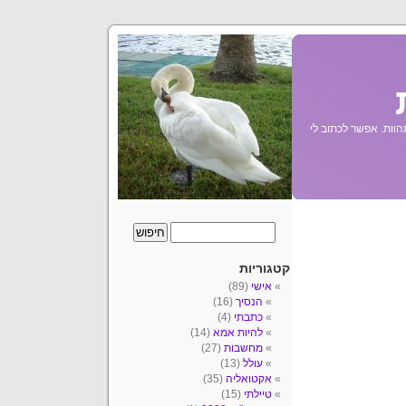
הוות. אפשר לכתוב לי
קטגוריות
אישי
(89)
הנסיך
(16)
כתבתי
(4)
להיות אמא
(14)
מחשבות
(27)
עולל
(13)
אקטואליה
(35)
טיילתי
(15)