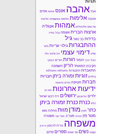
תגיות
אהבה
אונס
אחים
אבל
אחיות
אלימות
אכזבה
אלימות במשפחה
אלימות
אמהות
אנגליה
נגד נשים
אלכוהוליזם
ארצות הברית
אשמה
בבל
בגידה
גיל
בדידות
בני נוער
ההתבגרות
גילוי עריות
גלעד
דימוי עצמי
שליט
דנה אלעזר-הלוי
הורות
הומור
הורים
הגיל הרך
הנסיך
הריון
השמנה
הקיבוץ המאוחד
התאבדות
התבגרות
התעללות
התעללות
זוגיות
זמורה ביתן
חברוּת
בילדים
חברות
חטיפה
חרדים
טראומה
ידיעות אחרונות
יואב כץ
ירושלים
ילדים
ירח דבש
ישראל
יעל אכמון
כנרת זמורה ביתן
כנרת
כלא
מודן
מוות
כתר
מחלות נפש
לונדון
מטר
מין
מעריב
משטרה
מיניות
מפרי עטי
משפחה
נורית לוינסון
ניו יורק
נשים
ספרים
סרטן
נקמה
סמים
סוד