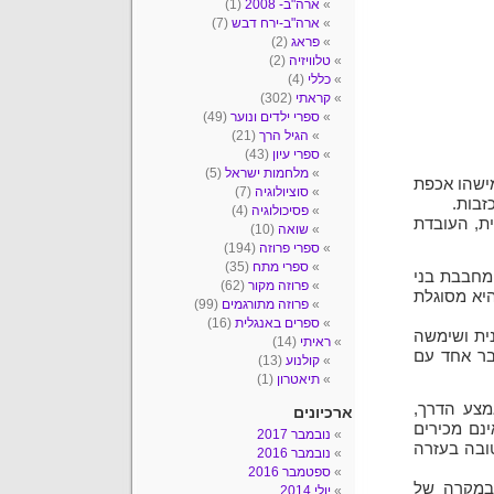
ארה"ב- 2008
(1)
ארה"ב-ירח דבש
(7)
פראג
(2)
טלוויזיה
(2)
כללי
(4)
קראתי
(302)
ספרי ילדים ונוער
(49)
הגיל הרך
(21)
ספרי עיון
(43)
מלחמות ישראל
(5)
מישהו אכפת
סוציולוגיה
(7)
זבות.
פסיכולוגיה
(4)
ת, העובדת
שואה
(10)
ספרי פרוזה
(194)
ספרי מתח
(35)
מחבבת בני
פרוזה מקור
(62)
היא מסוגלת
פרוזה מתורגמים
(99)
ספרים באנגלית
(16)
ית ושימשה
ראיתי
(14)
בר אחד עם
קולנוע
(13)
תיאטרון
(1)
מצע הדרך,
ארכיונים
נם מכירים
נובמבר 2017
ובה בעזרה
נובמבר 2016
ספטמבר 2016
במקרה של
יולי 2014