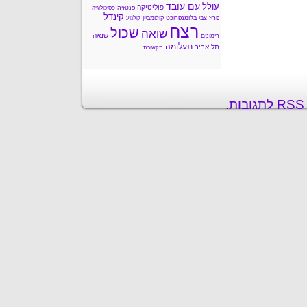
עם עובד
עולל
פוליטיקה
פנטזיה
פסיכולוגיה
קינדל
פריז
צבי בלומנפרוכט
קולומביין
קולנוע
רצח
שכול
שואה
שנאה
רימונים
תעלומה
תל אביב
תקשורת
ת
.