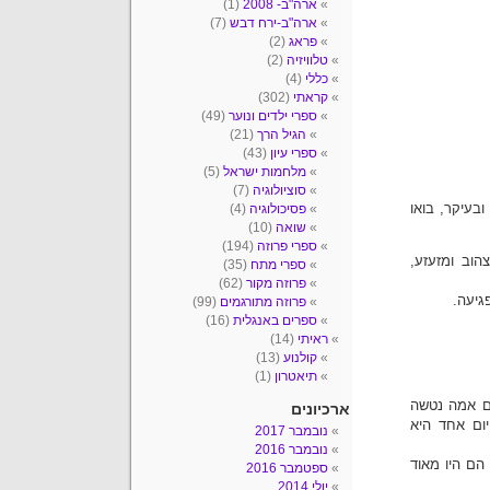
ארה"ב- 2008
(1)
ארה"ב-ירח דבש
(7)
פראג
(2)
טלוויזיה
(2)
כללי
(4)
קראתי
(302)
ספרי ילדים ונוער
(49)
הגיל הרך
(21)
ספרי עיון
(43)
מלחמות ישראל
(5)
סוציולוגיה
(7)
בעיקר, בואו
פסיכולוגיה
(4)
שואה
(10)
ספרי פרוזה
(194)
הוב ומזעזע,
ספרי מתח
(35)
פרוזה מקור
(62)
גיעה.
פרוזה מתורגמים
(99)
ספרים באנגלית
(16)
ראיתי
(14)
קולנוע
(13)
תיאטרון
(1)
 האם אמה נטשה
ארכיונים
ום אחד היא
נובמבר 2017
נובמבר 2016
הם היו מאוד
ספטמבר 2016
יולי 2014