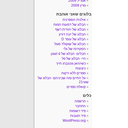
אפריל 2009
מרץ 2009
בלוגים שאני אוהבת
אילנית הספרנית
הבלוג של דמעות חמות
הבלוג של יהודית רשף
הבלוג של יונה דורון
הבלוג של עופר D
הבלוג של שוקולד סגול
הסקירות של גלי
חבלים- הבלוג של yael d.
חיי- הבלוג של פל
כשיוהאן גוטנברג חייך
ניצוצות
ספרים ללא ירקות
על החיים ומה שביניהם- הבלוג של
שוגי21
קואלת ספרים
כלים
הרשמה
התחבר
פיד רשומות
פיד תגובות
WordPress.org