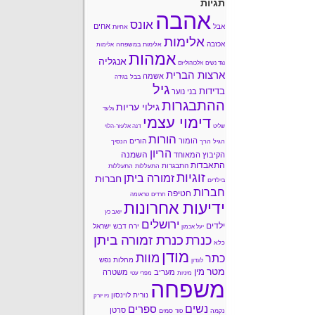
תגיות
אהבה
אונס
אחים
אבל
אחיות
אלימות
אכזבה
אלימות במשפחה
אלימות
אמהות
אנגליה
נגד נשים
אלכוהוליזם
ארצות הברית
אשמה
בבל
בגידה
גיל
בדידות
בני נוער
ההתבגרות
גילוי עריות
גלעד
דימוי עצמי
שליט
דנה אלעזר-הלוי
הורות
הומור
הורים
הגיל הרך
הנסיך
הריון
השמנה
הקיבוץ המאוחד
התאבדות
התבגרות
התעללות
התעללות
זוגיות
זמורה ביתן
חברוּת
בילדים
חברות
חטיפה
חרדים
טראומה
ידיעות אחרונות
יואב כץ
ירושלים
ילדים
ירח דבש
ישראל
יעל אכמון
כנרת זמורה ביתן
כנרת
כלא
מודן
מוות
כתר
מחלות נפש
לונדון
מטר
מין
מעריב
משטרה
מיניות
מפרי עטי
משפחה
נורית לוינסון
ניו יורק
נשים
ספרים
סרטן
נקמה
סמים
סוד