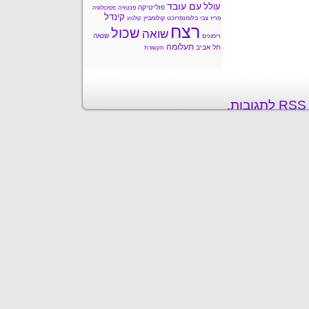
עם עובד
עולל
פוליטיקה
פנטזיה
פסיכולוגיה
קינדל
פריז
צבי בלומנפרוכט
קולומביין
קולנוע
רצח
שכול
שואה
שנאה
רימונים
תעלומה
תל אביב
תקשורת
ת
.