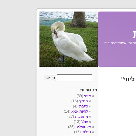
הוות. אפשר לכתוב לי
יווי"
קטגוריות
אישי
(89)
הנסיך
(16)
כתבתי
(4)
להיות אמא
(14)
מחשבות
(27)
עולל
(13)
אקטואליה
(35)
טיילתי
(15)