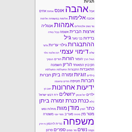
תגיות
אהבה
אונס
אחים
אבל
אחיות
אלימות
אכזבה
אלימות במשפחה
אלימות
אמהות
אנגליה
נגד נשים
אלכוהוליזם
ארצות הברית
אשמה
בבל
בגידה
גיל
בדידות
בני נוער
ההתבגרות
גילוי עריות
גלעד
דימוי עצמי
שליט
דנה אלעזר-הלוי
הורות
הומור
הורים
הגיל הרך
הנסיך
הריון
השמנה
הקיבוץ המאוחד
התאבדות
התבגרות
התעללות
התעללות
זוגיות
זמורה ביתן
חברוּת
בילדים
חברות
חטיפה
חרדים
טראומה
ידיעות אחרונות
יואב כץ
ירושלים
ילדים
ירח דבש
ישראל
יעל אכמון
כנרת זמורה ביתן
כנרת
כלא
מודן
מוות
כתר
מחלות נפש
לונדון
מטר
מין
מעריב
משטרה
מיניות
מפרי עטי
משפחה
נורית לוינסון
ניו יורק
נשים
ספרים
סרטן
נקמה
סמים
סוד