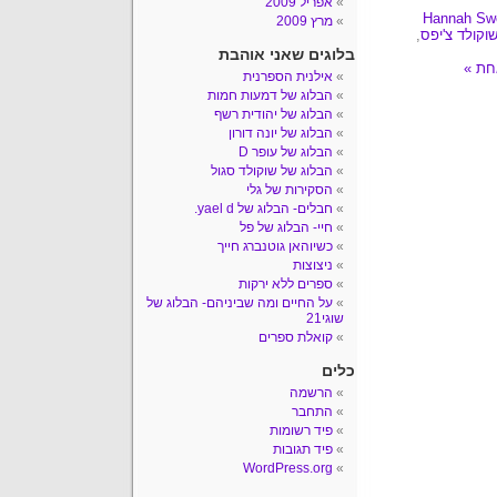
אפריל 2009
Hannah Sw
מרץ 2009
שוקולד צ'יפס
,
בלוגים שאני אוהבת
חת »
אילנית הספרנית
הבלוג של דמעות חמות
הבלוג של יהודית רשף
הבלוג של יונה דורון
הבלוג של עופר D
הבלוג של שוקולד סגול
הסקירות של גלי
חבלים- הבלוג של yael d.
חיי- הבלוג של פל
כשיוהאן גוטנברג חייך
ניצוצות
ספרים ללא ירקות
על החיים ומה שביניהם- הבלוג של
שוגי21
קואלת ספרים
כלים
הרשמה
התחבר
פיד רשומות
פיד תגובות
WordPress.org