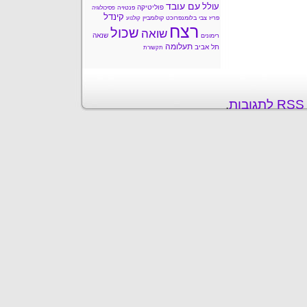
עם עובד
עולל
פוליטיקה
פנטזיה
פסיכולוגיה
קינדל
פריז
צבי בלומנפרוכט
קולומביין
קולנוע
רצח
שכול
שואה
שנאה
רימונים
תעלומה
תל אביב
תקשורת
ת
.