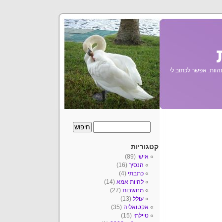
הוות. אפשר לכתוב לי
קטגוריות
אישי
(89)
הנסיך
(16)
כתבתי
(4)
להיות אמא
(14)
מחשבות
(27)
עולל
(13)
אקטואליה
(35)
טיילתי
(15)