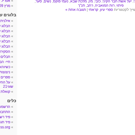
אפריל 2009
י
,
יעל אשת חבר הקיני
,
כזבי
,
מין
,
מלכת שבא
,
נעמי פוקס
,
נשים
,
סער
,
פיתוי
,
רות המואביה
,
רחב
,
תנ"ך
מרץ 2009
ייך לקטגוריות
ספרי עיון
,
קראתי
|
תגובה אחת »
בלוגים ש
אילנית
הבלוג 
הבלוג ש
הבלוג ש
הבלוג ש
הבלוג ש
הסקירות
חבלים- הב
חיי- הב
כשיוהאן
ניצוצות
ספרים 
על החיי
שוגי21
קואלת 
כלים
הרשמה
התחבר
פיד רש
פיד תגו
ss.org