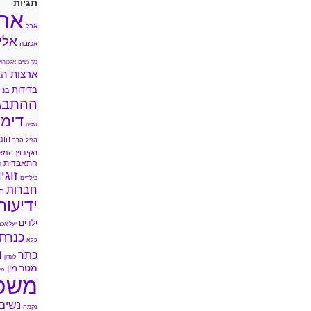
תגיות
אה
אבל
אלי
אכזבה
נגד נשים
אלכוהול
ארצות הב
בדידות
בני 
ההתבג
דימו
שליט
הומ
הגיל הרך
הקיבוץ המא
התאבדות
ה
זוגי
בילדים
חברות
ח
ידיעות
ילדים
יעל אכמ
כנרת
כלא
מ
כתר
לונדון
מטר
מין
מי
משפ
נשים
נקמה