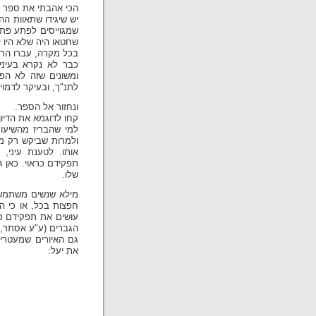
הכי אהבתי את ספר ש
יש שיגידו שתאוות הה
שמגוייסים לפתע פתא
שחטאו היה שלא היו יה
בכל מקרה, עברו הרבה
כבר לא נקרא בעיני
ומשונים שזה לא הפו
לתנ"ך, ובעיקר לדמוי
ונחזור אל הספר.
קחו לדוגמא את הדיון
למי שהבריז מהשיעו
ולמרות שביקש רק מ
אותו. לטענת עיני,
תפקידם כראוי. כאן ג
שלו.
מילא שנשים משתמשות 
חפצות בכל, או כי 
עושים את תפקידם כר
הגברים (ע"ע אסתר, 
גם האיורים שמעטרים
את יעל: