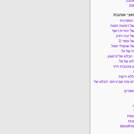
אני אוהבת
 הספרנית
של דמעות חמות
ל יהודית רשף
ל יונה דורון
ל עופר D
ל שוקולד סגול
 של גלי
לוג של yael d.
לוג של פל
 גוטנברג חייך
ללא ירקות
ם ומה שביניהם- הבלוג של
ספרים
ומות
בות
WordPre