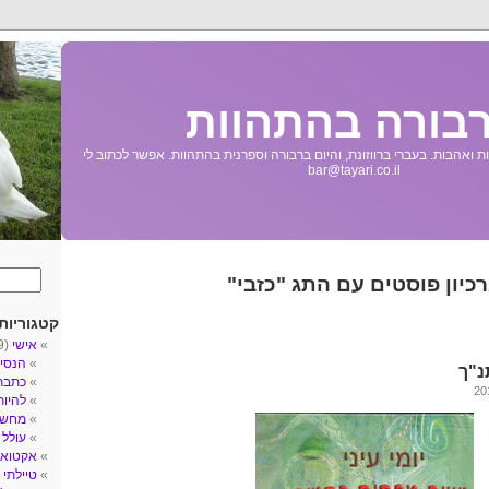
בורה בהתהוות
 ואהבות. בעברי ברווזונת, והיום ברבורה וספרנית בהתהוות. אפשר לכתוב לי
bar@tayari.co.il
כיון פוסטים עם התג "כזבי"
קטגוריות
אישי
(89)
הנסי
נ"ך
כתבת
להיו
מחשב
עולל
3)
אקטואל
טיילתי
5)