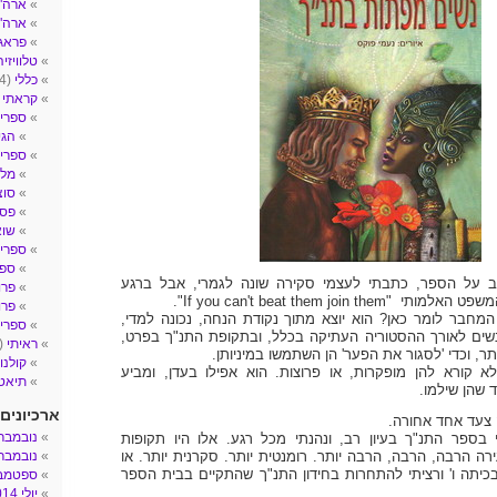
ארה"ב- 
ארה"
פראג
טלוויזיה
כללי
(4)
קראתי
2)
ספרי 
הגי
ספרי ע
מלח
סוצ
פסי
שו
ספרי 
ספר
 על הספר, כתבתי לעצמי סקירה שונה לגמרי, אבל ברגע
פרו
If you can't beat them join t".
פרו
חבר לומר כאן? הוא יוצא מתוך נקודת הנחה, נכונה למדי,
ספרים
ים לאורך ההסטוריה העתיקה בכלל, ובתקופת התנ"ך בפרט,
ראיתי
(14)
ר, וכדי 'לסגור את הפער' הן השתמשו במיניותן.
קולנו
א קורא להן מופקרות, או פרוצות. הוא אפילו בעדן, ומביע
תיאטר
שהן שילמו.
ארכיונים
 צעד אחד אחורה.
נובמבר 017
בספר התנ"ך בעיון רב, ונהנתי מכל רגע. אלו היו תקופות
ירה הרבה, הרבה, הרבה יותר. רומנטית יותר. סקרנית יותר. או
נובמבר 016
בכיתה ו' ורציתי להתחרות בחידון התנ"ך שהתקיים בבית הספר
ספטמבר 6
יולי 2014