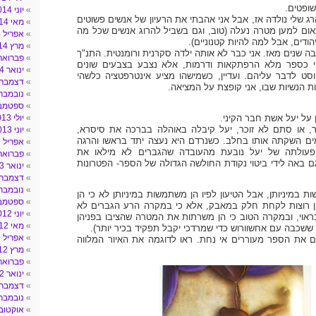
ופטים.
יוני 2014
רג שלי נולדה אז, אבל אני אהבתי את הרעיון של אנשים פשוטים
מאי 2014
ום למען מטרה נעלה (טוב, וגם בשביל להרוג אנשים שכל מה
אפריל 2014
ודים, אבל למה להיות קטנוניים).
מרץ 2014
 שנים מאז. אני כבר לא אותה ילדה סקרנית ורומנטית. התנ"ך
פברואר 014
י כספר מלא הרפתקאות ודרמות, אלא נצבע בצבעים שונים
ינואר 2014
סט לדבר עליהם. ועדיין, כשמישהו מציע אינטרפטציה כלשהי
דצמבר 013
ות הנשיות שבו, אני קופצת על המציאה.
נובמבר 013
ספטמבר 3
 על יעל אשת חבר הקיני.
יולי 2013
ר, או סתם לא זוכר, יעל קיבלה באוהלה בברכה את סיסרא,
יוני 2013
ים השקתה אותו בחלב. כשנרדם היא נעצה יתד בראשו והרגה
אפריל 2013
 פעולתה של יעל נובעת מהעובדה שהגברים לא מילאו את
פברואר 013
ם באה לידי ביטוי נקודת החולשה הגדולה של הספר- הפטרונות
ינואר 2013
דצמבר 012
נובמבר 012
במיניותן, אבל הטיעון לפיו הן משתמשות במיניותן לא כי הן
ספטמבר 2
הן רוצות לקחת חלק במאבק, אלא כי במקרה הרע הגברים לא
יוני 2012
אוי, ובמקרה הטוב כי הן משרתות את המטרה שהציבו בפניהן
מאי 2012
ששכבה עם אחשוורוש כדי שמרדכי יקבל תפקיד בכיר יותר).
אפריל 2012
 את הספר מעוררים אי נחת. ראו לדוגמה את האיור המלווה
מרץ 2012
פברואר 012
ינואר 2012
דצמבר 011
נובמבר 011
אוקטובר 11