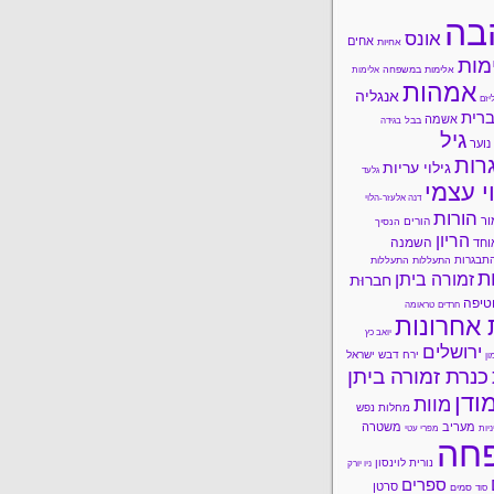
בה
אונס
אחים
אחיות
מות
אלימות במשפחה
אלימות
אמהות
אנגליה
יזם
רית
אשמה
בבל
בגידה
גיל
נוער
רות
גילוי עריות
גלעד
י עצמי
דנה אלעזר-הלוי
הורות
ור
הורים
הנסיך
הריון
השמנה
וחד
תבגרות
התעללות
התעללות
ות
זמורה ביתן
חברוּת
טיפה
חרדים
טראומה
 אחרונות
יואב כץ
ירושלים
ירח דבש
ישראל
ון
כנרת זמורה ביתן
ודן
מוות
מחלות נפש
מעריב
משטרה
ניות
מפרי עטי
חה
נורית לוינסון
ניו יורק
ספרים
סרטן
סמים
סוד