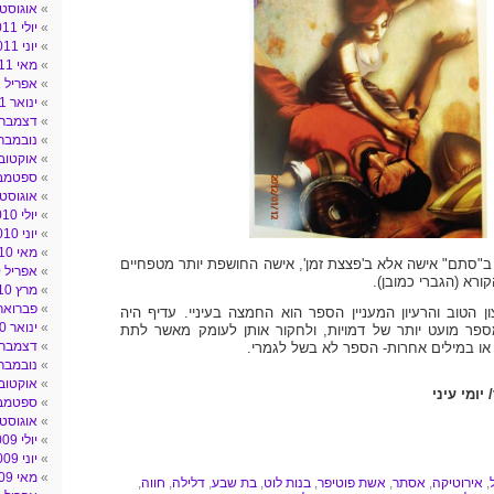
אוגוסט 011
יולי 2011
יוני 2011
מאי 2011
אפריל 2011
ינואר 2011
דצמבר 010
נובמבר 010
אוקטובר 10
ספטמבר 0
אוגוסט 010
יולי 2010
יוני 2010
מאי 2010
ן ב"סתם" אישה אלא ב'פצצת זמן', אישה החושפת יותר מטפחיים
אפריל 2010
קורא (הגברי כמובן).
מרץ 2010
פברואר 010
ן הטוב והרעיון המעניין הספר הוא החמצה בעיניי. עדיף היה
ינואר 2010
ר מועט יותר של דמויות, ולחקור אותן לעומק מאשר לתת
דצמבר 009
או במילים אחרות- הספר לא בשל לגמרי.
נובמבר 009
אוקטובר 09
יומי עיני
ספטמבר 9
אוגוסט 009
יולי 2009
יוני 2009
מאי 2009
,
אירוטיקה
,
אסתר
,
אשת פוטיפר
,
בנות לוט
,
בת שבע
,
דלילה
,
חווה
,