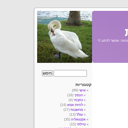
הוות. אפשר לכתוב לי
קטגוריות
אישי
(89)
הנסיך
(16)
כתבתי
(4)
להיות אמא
(14)
מחשבות
(27)
עולל
(13)
אקטואליה
(35)
טיילתי
(15)