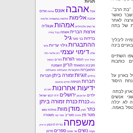
תגיות
אהבה
"בת הרב".
אונס
אחים
אבל
אחיות
נשבר כאשר
אלימות
אכזבה
אלימות במשפחה
אלימות
רצה לאחר
אמהות
ית של בתה
אנגליה
נגד נשים
אלכוהוליזם
ארצות הברית
אשמה
בבל
בגידה
גיל
בדידות
בני נוער
מיה ליבליך
ההתבגרות
ועיים בינה
גילוי עריות
גלעד
דימוי עצמי
שליט
דנה אלעזר-הלוי
פו השתיים
הורות
הומור
הורים
הגיל הרך
הנסיך
ם כותבות
הריון
השמנה
הקיבוץ המאוחד
התאבדות
התבגרות
התעללות
התעללות
זוגיות
זמורה ביתן
 בארון על
חברוּת
בילדים
חת היסוד
חברות
חטיפה
חרדים
טראומה
ידיעות אחרונות
יואב כץ
בארון לבתה
ירושלים
ילדים
ירח דבש
ישראל
שני אנשים
יעל אכמון
כנרת זמורה ביתן
כנרת
ה לא יכלה
כלא
מודן
טפל באמה.
מוות
כתר
מחלות נפש
לונדון
מטר
מין
מעריב
משטרה
מיניות
מפרי עטי
משפחה
נורית לוינסון
ניו יורק
נשים
ספרים
סרטן
נקמה
סמים
סוד