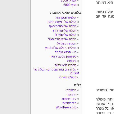
אפריל 2009
היא דמותה
מרץ 2009
עולה בשמי
בלוגים שאני אוהבת
צאה ממנה עד יום
אילנית הספרנית
הבלוג של דמעות חמות
הבלוג של יהודית רשף
הבלוג של יונה דורון
הבלוג של עופר D
הבלוג של שוקולד סגול
הסקירות של גלי
חבלים- הבלוג של yael d.
חיי- הבלוג של פל
כשיוהאן גוטנברג חייך
ניצוצות
ספרים ללא ירקות
על החיים ומה שביניהם- הבלוג של
שוגי21
קואלת ספרים
כלים
יל 15, כאשר התפרסמו ספוריה
הרשמה
התחבר
פיד רשומות
יתה פעולה
פיד תגובות
נוף האנושי
WordPress.org
אז על נערה
 בין דבורה