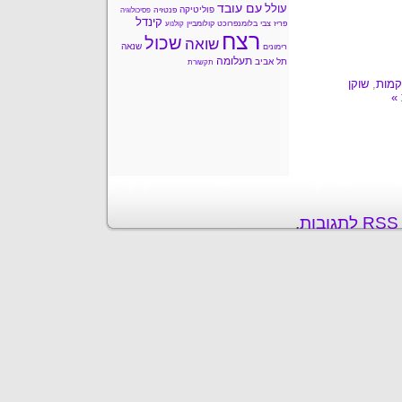
עם עובד
עולל
פוליטיקה
פנטזיה
פסיכולוגיה
קינדל
פריז
צבי בלומנפרוכט
קולומביין
קולנוע
רצח
שכול
שואה
שנאה
רימונים
תעלומה
תל אביב
תקשורת
קמות
,
שוקן
ת
.