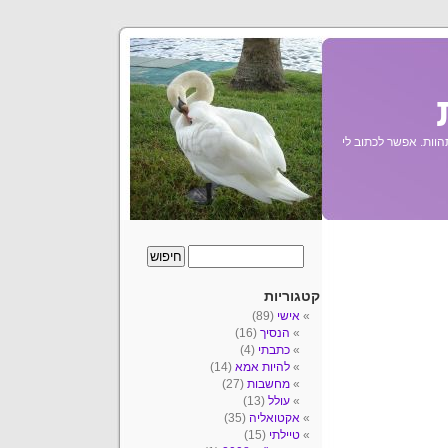
הוות. אפשר לכתוב לי
קטגוריות
אישי
(89)
הנסיך
(16)
כתבתי
(4)
להיות אמא
(14)
מחשבות
(27)
עולל
(13)
אקטואליה
(35)
טיילתי
(15)