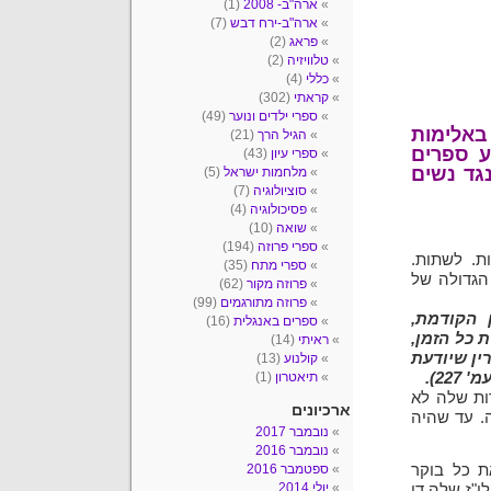
ארה"ב- 2008
(1)
ארה"ב-ירח דבש
(7)
פראג
(2)
טלוויזיה
(2)
כללי
(4)
קראתי
(302)
ספרי ילדים ונוער
(49)
באלימות
הגיל הרך
(21)
ע ספרים
ספרי עיון
(43)
גד נשים
מלחמות ישראל
(5)
סוציולוגיה
(7)
פסיכולוגיה
(4)
שואה
(10)
ספרי פרוזה
(194)
ת. לשתות.
ספרי מתח
(35)
הגדולה של
פרוזה מקור
(62)
פרוזה מתורגמים
(99)
 הקודמת,
ספרים באנגלית
(16)
 כל הזמן,
ראיתי
(14)
ין שיודעת
קולנוע
(13)
2).
תיאטרון
(1)
ות שלה לא
ארכיונים
ה. עד שהיה
נובמבר 2017
נובמבר 2016
ת כל בוקר
ספטמבר 2016
יולי 2014
ו"ז שלה די