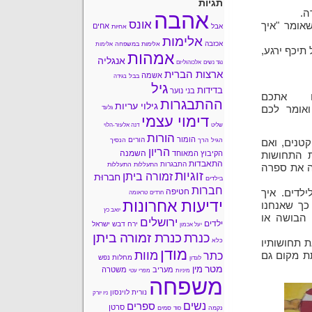
תגיות
ה.
אהבה
אונס
אומר "איך
אחים
אבל
אחיות
אלימות
אכזבה
אלימות במשפחה
אלימות
תיכף ירגע,
אמהות
אנגליה
נגד נשים
אלכוהוליזם
ארצות הברית
אשמה
בבל
בגידה
גיל
בדידות
בני נוער
ם אתכם
ההתבגרות
גילוי עריות
ואומר לכם
גלעד
דימוי עצמי
שליט
דנה אלעזר-הלוי
הורות
הומור
הורים
הגיל הרך
הנסיך
טנים, ואם
הריון
השמנה
הקיבוץ המאוחד
ת התחושות
התאבדות
התבגרות
התעללות
התעללות
ה את ספרה
זוגיות
זמורה ביתן
חברוּת
בילדים
חברות
חטיפה
לדים. איך
חרדים
טראומה
ידיעות אחרונות
כך שאנחנו
יואב כץ
 הבושה או
ירושלים
ילדים
ירח דבש
ישראל
יעל אכמון
כנרת זמורה ביתן
כנרת
כלא
 תחושותיו
מודן
מוות
ת מקום גם
כתר
מחלות נפש
לונדון
מטר
מין
מעריב
משטרה
מיניות
מפרי עטי
משפחה
נורית לוינסון
ניו יורק
נשים
ספרים
סרטן
נקמה
סמים
סוד