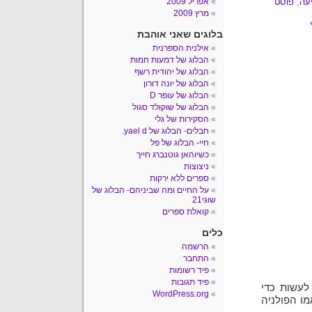
עה
,
פוסט
אפריל 2009
מרץ 2009
בלוגים שאני אוהבת
אילנית הספרנית
הבלוג של דמעות חמות
הבלוג של יהודית רשף
הבלוג של יונה דורון
הבלוג של עופר D
הבלוג של שוקולד סגול
הסקירות של גלי
חבלים- הבלוג של yael d.
חיי- הבלוג של פל
כשיוהאן גוטנברג חייך
ניצוצות
ספרים ללא ירקות
על החיים ומה שביניהם- הבלוג של
שוגי21
קואלת ספרים
כלים
הרשמה
התחבר
פיד רשומות
פיד תגובות
לעשות כדי
WordPress.org
מו הפולניה