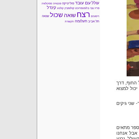
עם עובד
עולל
פוליטיקה
פנטזיה
פסיכולוגיה
קינדל
פריז
צבי בלומנפרוכט
קולומביין
קולנוע
רצח
שכול
שואה
שנאה
רימונים
תעלומה
תל אביב
תקשורת
 החוף, דרך
יכול למצוא
 שני גיקים
הספר מתאים
, אבל אנחנו
עולל נרגע