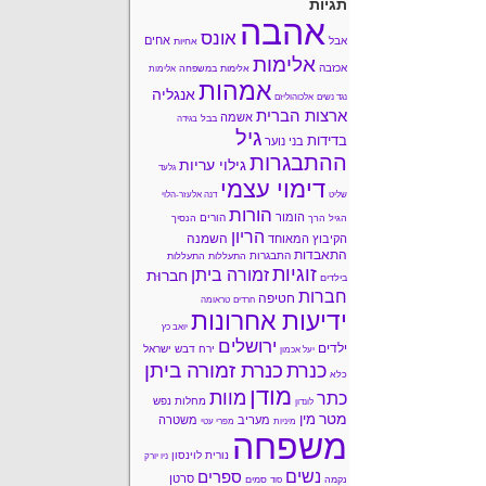
תגיות
אהבה
אונס
אחים
אבל
אחיות
אלימות
אכזבה
אלימות במשפחה
אלימות
אמהות
אנגליה
נגד נשים
אלכוהוליזם
ארצות הברית
אשמה
בבל
בגידה
גיל
בדידות
בני נוער
ההתבגרות
גילוי עריות
גלעד
דימוי עצמי
שליט
דנה אלעזר-הלוי
הורות
הומור
הורים
הגיל הרך
הנסיך
הריון
השמנה
הקיבוץ המאוחד
התאבדות
התבגרות
התעללות
התעללות
זוגיות
זמורה ביתן
חברוּת
בילדים
חברות
חטיפה
חרדים
טראומה
ידיעות אחרונות
יואב כץ
ירושלים
ילדים
ירח דבש
ישראל
יעל אכמון
כנרת זמורה ביתן
כנרת
כלא
מודן
מוות
כתר
מחלות נפש
לונדון
מטר
מין
מעריב
משטרה
מיניות
מפרי עטי
משפחה
נורית לוינסון
ניו יורק
נשים
ספרים
סרטן
נקמה
סמים
סוד