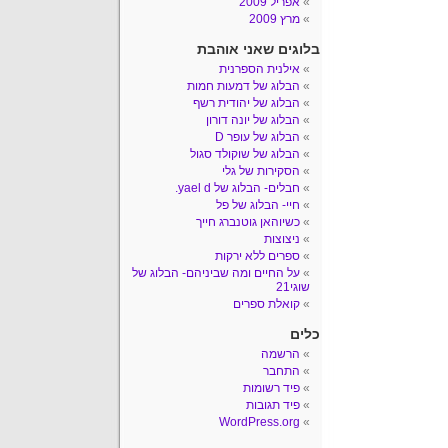
אפריל 2009
מרץ 2009
בלוגים שאני אוהבת
אילנית הספרנית
הבלוג של דמעות חמות
הבלוג של יהודית רשף
הבלוג של יונה דורון
הבלוג של עופר D
הבלוג של שוקולד סגול
הסקירות של גלי
חבלים- הבלוג של yael d.
חיי- הבלוג של פל
כשיוהאן גוטנברג חייך
ניצוצות
ספרים ללא ירקות
על החיים ומה שביניהם- הבלוג של
שוגי21
קואלת ספרים
כלים
הרשמה
התחבר
פיד רשומות
פיד תגובות
WordPress.org