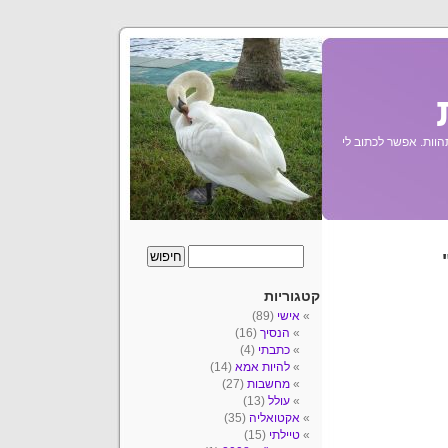
הוות. אפשר לכתוב לי
קטגוריות
אישי
(89)
הנסיך
(16)
כתבתי
(4)
להיות אמא
(14)
מחשבות
(27)
עולל
(13)
אקטואליה
(35)
טיילתי
(15)