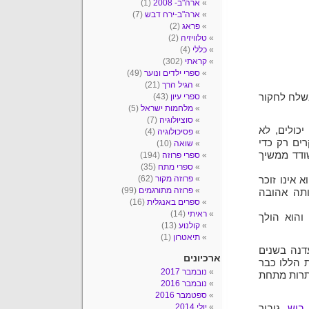
ארה"ב- 2008
(1)
ארה"ב-ירח דבש
(7)
פראג
(2)
טלוויזיה
(2)
כללי
(4)
קראתי
(302)
ספרי ילדים ונוער
(49)
הגיל הרך
(21)
שלח לחקור
ספרי עיון
(43)
מלחמות ישראל
(5)
סוציולוגיה
(7)
כולים, לא
פסיכולוגיה
(4)
רים רק כדי
שואה
(10)
ודד ממשיך
ספרי פרוזה
(194)
ספרי מתח
(35)
פרוזה מקור
(62)
אינו זוכר
פרוזה מתורגמים
(99)
ותה אהובה
ספרים באנגלית
(16)
ראיתי
(14)
והוא הולך
קולנוע
(13)
תיאטרון
(1)
דנה בשנים
ארכיונים
 הללו כבר
נובמבר 2017
תתרות מתחת
נובמבר 2016
ספטמבר 2016
יולי 2014
 בוש
, גיבור