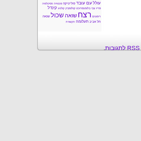
עם עובד
עולל
פוליטיקה
פנטזיה
פסיכולוגיה
קינדל
פריז
צבי בלומנפרוכט
קולומביין
קולנוע
רצח
שכול
שואה
שנאה
רימונים
תעלומה
תל אביב
תקשורת
ת
.