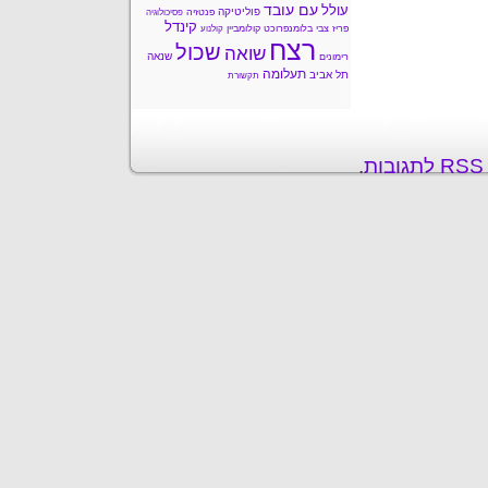
עם עובד
עולל
פוליטיקה
פנטזיה
פסיכולוגיה
קינדל
פריז
צבי בלומנפרוכט
קולומביין
קולנוע
רצח
שכול
שואה
שנאה
רימונים
תעלומה
תל אביב
תקשורת
ת
.