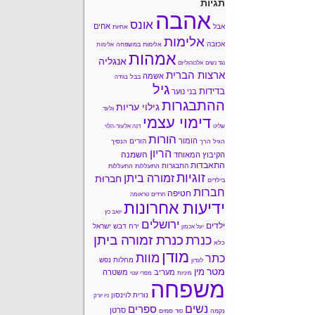
תגיות
אהבה
אונס
אחים
אבל
אחיות
אלימות
אכזבה
אלימות במשפחה
אלימות
אמהות
אנגליה
נגד נשים
אלכוהוליזם
ארצות הברית
אשמה
בבל
בגידה
גיל
בדידות
בני נוער
ההתבגרות
גילוי עריות
גלעד
דימוי עצמי
שליט
דנה אלעזר-הלוי
הורות
הומור
הורים
הגיל הרך
הנסיך
הריון
השמנה
הקיבוץ המאוחד
התאבדות
התבגרות
התעללות
התעללות
זוגיות
זמורה ביתן
חברוּת
בילדים
חברות
חטיפה
חרדים
טראומה
ידיעות אחרונות
יואב כץ
ירושלים
ילדים
ירח דבש
ישראל
יעל אכמון
כנרת זמורה ביתן
כנרת
כלא
מודן
מוות
כתר
מחלות נפש
לונדון
מטר
מין
מעריב
משטרה
מיניות
מפרי עטי
משפחה
נורית לוינסון
ניו יורק
נשים
ספרים
סרטן
נקמה
סמים
סוד