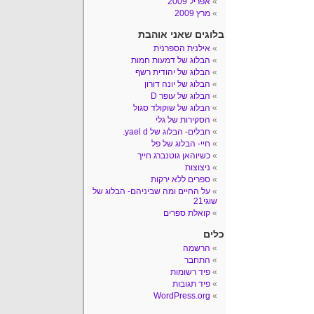
אפריל 2009
מרץ 2009
בלוגים שאני אוהבת
אילנית הספרנית
הבלוג של דמעות חמות
הבלוג של יהודית רשף
הבלוג של יונה דורון
הבלוג של עופר D
הבלוג של שוקולד סגול
הסקירות של גלי
חבלים- הבלוג של yael d.
חיי- הבלוג של פל
כשיוהאן גוטנברג חייך
ניצוצות
ספרים ללא ירקות
על החיים ומה שביניהם- הבלוג של
שוגי21
קואלת ספרים
כלים
הרשמה
התחבר
פיד רשומות
פיד תגובות
WordPress.org