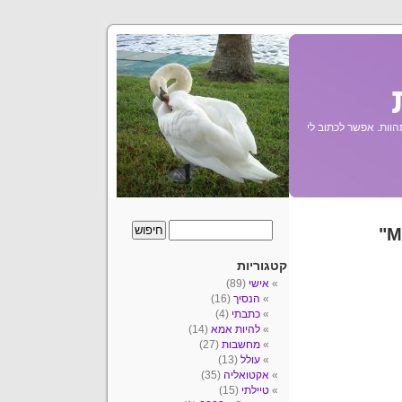
הוות. אפשר לכתוב לי
קטגוריות
אישי
(89)
הנסיך
(16)
כתבתי
(4)
להיות אמא
(14)
מחשבות
(27)
עולל
(13)
אקטואליה
(35)
טיילתי
(15)