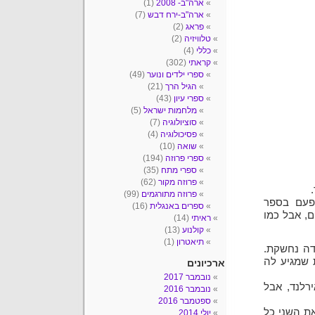
ארה"ב- 2008
(1)
ארה"ב-ירח דבש
(7)
פראג
(2)
טלוויזיה
(2)
כללי
(4)
קראתי
(302)
ספרי ילדים ונוער
(49)
הגיל הרך
(21)
ספרי עיון
(43)
מלחמות ישראל
(5)
סוציולוגיה
(7)
פסיכולוגיה
(4)
שואה
(10)
ספרי פרוזה
(194)
ספרי מתח
(35)
פרוזה מקור
(62)
פרוזה מתורגמים
(99)
פעם בספר
ספרים באנגלית
(16)
ם, אבל כמו
ראיתי
(14)
קולנוע
(13)
תיאטרון
(1)
דה נחשקת.
שבת שמגיע לה
ארכיונים
נובמבר 2017
ירלנד, אבל
נובמבר 2016
ספטמבר 2016
את השני כל
יולי 2014