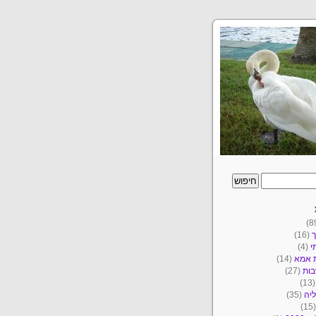
ך
(16)
י
(4)
ת אמא
(14)
ות
(27)
(1
יה
(35)
(1