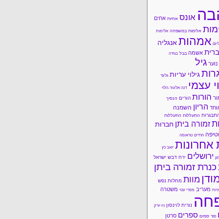
בה
אונס
אחים
אחיות
מות
אלימות במשפחה
אלימות
אמהות
אנגליה
יזם
רית
אשמה
בבל
בגידה
גיל
נוער
רות
גילוי עריות
גלעד
י עצמי
דנה אלעזר-הלוי
הורות
ור
הורים
הנסיך
הריון
השמנה
וחד
תבגרות
התעללות
התעללות
ות
זמורה ביתן
חברוּת
טיפה
חרדים
טראומה
 אחרונות
יואב כץ
ירושלים
ירח דבש
ישראל
ון
כנרת זמורה ביתן
ודן
מוות
מחלות נפש
מעריב
משטרה
ניות
מפרי עטי
חה
נורית לוינסון
ניו יורק
ספרים
סרטן
סמים
סוד