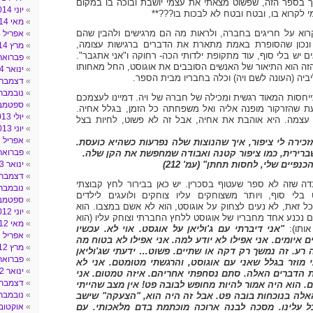
 בספר הזה, שפשוט מצאתי את עצמי יושבת ובוכה בו במקום
יוני 2014
 לקרוא בו, ובטח ובטח לא לבכות בו???**
מאי 2014
רוא על חריגים בחברה, ולראות מה הם מרגישים ולהבין שהם
אפריל 2014
 ונכון שהסופרת באמת מתארת את הדברים ברגישות עצומה,
מרץ 2014
 יש בלי סוף, עוד מתקופת ילדותי הכה- רחוקה ו"אני אתגבר".
פברואר 014
 הוא התיאור של האנשים הסובבים את אוגוסט, החל מאחותו
ינואר 2014
ביה (העונה לשם ויה) וכלה בחבריו מבית הספר.
דצמבר 013
נובמבר 013
חסות המאוד רגשית ומכילה של חברהּ של ויה. דמיינו לעצמכם
ספטמבר 3
עת שהזרקור מופנה אליה ואל משפחתה כל הזמן, בגלל אחיה.
יולי 2013
צמה. היא אוהבת את אחיה, אבל זה לא פשוט, לחיות בצל
יוני 2013
אפריל 2013
זכירה לי ציפור, איך שהנוצות שלה נפרעות כשהיא כועסת.
פברואר 013
ברירית, כמו ציפור קטנה ואבודה שמחפשת את הקן שלה.
הכנפיים שלי,
לחסות תחתן" (עמ' 212)
ינואר 2013
דצמבר 012
ה שזה לא ספר שעטוף בסכרין. יש כאן בבירור לחץ קבוצתי
נובמבר 012
 בלי סוף, ויותר משצוחקים עליו צוחקים ולועגים לילדים
ספטמבר 2
ל זאת, לא נעים לצחוק על אוגוסט, הוא לא אשם במצבו. הוא
יוני 2012
 נכנע אחד מחבריו של אוגוסט ללחץ החברתי וצוחק עליו (הוא
מאי 2012
ותו):
"אני דיברתי עם ג'וליאן על אוגסט. אוי לא. עכשיו
אפריל 2012
 איומים. אני אפילו לא יודע למה. אני אפילו לא בטוח מה
מרץ 2012
 רע. זה נמשך רק דקה או שתיים. פשוט… ידעתי שג'וליאן
פברואר 012
 מוזר בגלל שאני עם אוגוסט, והרגשתי מטומטם. אני לא
ינואר 2012
 הדברים האלה. סתם נסחפתי אחריהם. איזה טמטום. אני
דצמבר 011
. הוא היה אמור להיות מחופש לבובה פט! אין מצב שהייתי
נובמבר 011
לה בנוכחות בובה פט. אבל זה היה הוא, "הצעקה" שישב
ל עלינו. מסכה לבנה ארוכה מוכתמת בדם מלאכותי. עם
אוקטובר 11