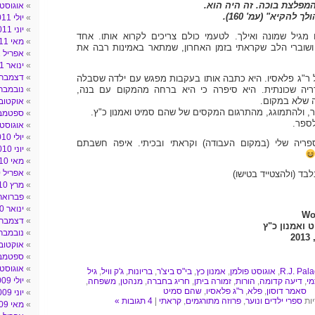
המפלצת בוכה. זה היה הוא.
אוגוסט 011
 להקיא" (עמ' 160).
יולי 2011
יוני 2011
מגיל שמונה ואילך. לטעמי כולם צריכים לקרוא אותו. אחד
מאי 2011
שוברי הלב שקראתי בזמן האחרון, שמתאר באמינות רבה את
אפריל 2011
ינואר 2011
דצמבר 010
 ר"ג פלאסיו. היא כתבה אותו בעקבות מפגש עם ילדה שסבלה
דריה שכונתית. היא סיפרה כי היא ברחה מהמקום עם בנה,
נובמבר 010
 שלא במקום.
אוקטובר 10
ר, ולהתמוגג, מהתרגום המקסים של שהם סמיט ואמנון כ"ץ.
ספטמבר 0
ספר.
אוגוסט 010
יולי 2010
פריה שלי (במקום העבודה) וקראתי ובכיתי. איפה חשבתם
יוני 2010
מאי 2010
אפריל 2010
לבד (ולהצטייד בטישו)
מרץ 2010
פברואר 010
ינואר 2010
Wo
דצמבר 009
 ואמנון כ"ץ
נובמבר 009
2
אוקטובר 09
ספטמבר 9
אוגוסט 009
R.J. Pala
,
אוגוסט פולמן
,
אמנון כץ
,
בי"ס ביצ'ר
,
בריונות
,
ג'ק וויל
,
גיל
יולי 2009
מי
,
דיעה קדומה
,
הורות
,
זמורה ביתן
,
חריג בחברה
,
מנהטן
,
משפחה
,
סאמר דוסון
,
פלא
,
ר"ג פלאסיו
,
שהם סמיט
יוני 2009
יות
ספרי ילדים ונוער
,
פרוזה מתורגמים
,
קראתי
|
4 תגובות »
מאי 2009