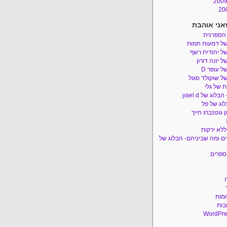
אני אוהבת
 הספרנית
של דמעות חמות
ל יהודית רשף
ל יונה דורון
ל עופר D
ל שוקולד סגול
 של גלי
לוג של yael d.
לוג של פל
 גוטנברג חייך
ללא ירקות
ם ומה שביניהם- הבלוג של
ספרים
ומות
בות
WordPre