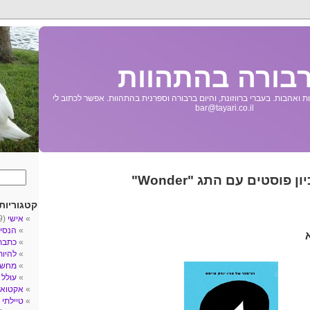
בורה בהתהוות
 ואהבות. בעברי ברווזונת, והיום ברבורה וספרנית בהתהוות. אפשר לכתוב לי
bar@tayari.co.il
ן פוסטים עם התג "Wonder"
קטגוריות
אישי
(89)
הנסי
כתבת
להיו
מחשב
עולל
3)
אקטואל
טיילתי
5)