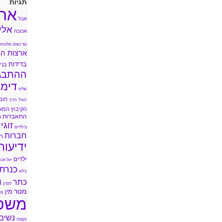
תגיות
אה
אבל
אלי
אכזבה
נגד נשים
אלכוהול
ארצות הב
בדידות
בני 
ההתבג
דימו
שליט
הומ
הגיל הרך
הקיבוץ המא
התאבדות
ה
זוגי
בילדים
חברות
ח
ידיעות
ילדים
יעל אכמ
כנרת
כלא
מ
כתר
לונדון
מטר
מין
מי
משפ
נשים
נקמה