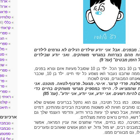
ארה"ב- 
ארה"
פראג
טלוויזיה
כללי
(4)
קראתי
2)
ספרי 
הגי
ספרי ע
מלח
. מבפנים. אבל אני יודע שילדים רגילים לא גורמים לילדים
סוצ
וח מהם בצרחות במגרשי משחקים. ואני יודע שבילדים
 הזמן מבטים" (עמ' 9)
פסי
שו
הכירו את אוגוסט, ילד בן 10 בסך הכל. ילד בן 10 שסובל מעיוות איום ונורא בפנים,
ספרי 
שעבר יותר ניתוחים ממה שרובנו נעבור ו/או נשמע כל ימי חיינו. ילד בן 10, שכבר
ספר
נחנו המבוגרים, נוטים לשכוח:
פרו
לצת. פרדי קרוגר. אי-טי. מגעול. פרצוף-לטאה. מוטנט. אני
פרו
 שהמציאו לי. הייתי במספיק מגרשי משחקים בחיים כדי
ספרים
היות רשעים. אני יודע, אני יודע, אני יודע". (עמ' 85)
ראיתי
(14)
וסט. כמו בכל חטיבה, גם הוא נתקל בבריונים ואנשים שלא
קולנו
ו סוחבים חוויות לא פשוטות מחטיבת הביניים ומהתיכון. דמיינו
תיאטר
יות, אבל כשיש לך עיוות ברור וידוע, והדימוי העצמי שלך גם
ארכיונים
דשא, החיים נראים פחות מוצלחים.
יבה, כמו בחיים, אחרי שחוצים את עניין המראה, אפשר
נובמבר 017
ובנים רבים, יש מזל גדול. יש המון אנשים שאוהבים ומעריכים
נובמבר 016
ילו, גם מבוגרים ממנו.
ספטמבר 6
יולי 2014