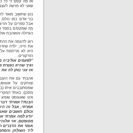
אז מה קסם לי כל כך
שאני לא מרשה לעצמי
נכון שחשוב מאוד לק
בני אדם כמו כולם,
אבל ספרים על חריגים
מה שמקסים בספר הזה
הגדולה והאוהבת אולי
ראו לדוגמה את ההתיי
את חייה, ילדה שיוד
היא לא מרחמת על ע
הזרקורים…
"לפעמים אוליביה מ
ואיך שהיא נעשית ש
אז אני נותן לה את 
אהבתי גם את העובד
וצוחקים על אוגוסט
שמסתובבים איתו (בכ
מסכן). באחד המקרים
אינו שאוגוסט שומע א
הבנתי! אמרתי דברים
אמרתי, אבל זה היה
וכולם חושבים שאני
יודע למה אמרתי את
מטומטם. אוי אלוהים
אומר את הדברים הא
ליד השולחן והסתכ