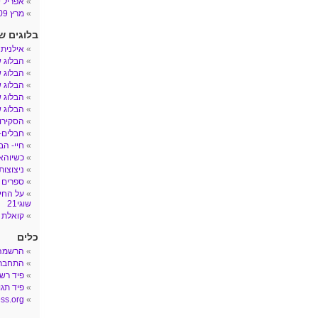
אפריל 2009
מרץ 2009
בלוגים ש
אילנית
הבלוג 
הבלוג ש
הבלוג ש
הבלוג ש
הבלוג ש
הסקירות
חבלים- הב
חיי- הב
כשיוהאן
ניצוצות
ספרים 
על החיי
שוגי21
קואלת 
כלים
הרשמה
התחבר
פיד רש
פיד תגו
ss.org