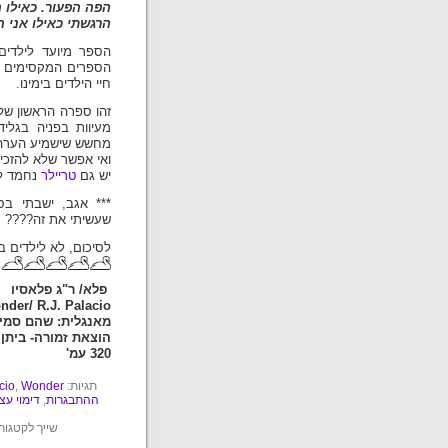
הפה הפעור. כאילו 
הרגשתי כאילו אני הולך
הספר מיועד לילדים 
הספרים המקסימים ו
חיי הילדים בימינו.
זהו ספרה הראשון של
מעיוות בפניה בגלי
מחשש שישמיע הערה
ואי אפשר שלא להזכי
יש גם
טריילר
נחמד ל
*** אגב, ישבתי בס
שעשיתי את זה????
לסיכום, לא לילדים ב
פלא/ ר"ג פלאסיו
nder/ R.J. Palacio
מאנגלית: שהם סמיט
הוצאת זמורה- ביתן, 013
320 עמ'
תגיות:
Wonder
,
cio
ההתבגרות
,
דימוי עצ
שייך לקטגור