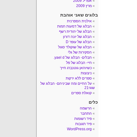
אפריל 2009
מרץ 2009
בלוגים שאני אוהבת
אילנית הספרנית
הבלוג של דמעות חמות
הבלוג של יהודית רשף
הבלוג של יונה דורון
הבלוג של עופר D
הבלוג של שוקולד סגול
הסקירות של גלי
חבלים- הבלוג של yael d.
חיי- הבלוג של פל
כשיוהאן גוטנברג חייך
ניצוצות
ספרים ללא ירקות
על החיים ומה שביניהם- הבלוג של
שוגי21
קואלת ספרים
כלים
הרשמה
התחבר
פיד רשומות
פיד תגובות
WordPress.org