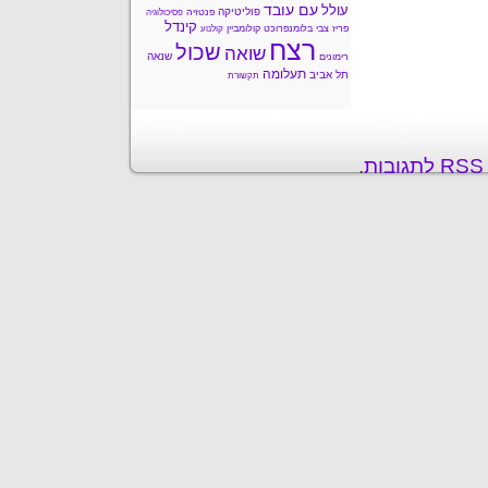
עם עובד
עולל
פוליטיקה
פנטזיה
פסיכולוגיה
קינדל
פריז
צבי בלומנפרוכט
קולומביין
קולנוע
רצח
שכול
שואה
שנאה
רימונים
תעלומה
תל אביב
תקשורת
ת
.