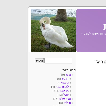
הוות. אפשר לכתוב לי
ריג'"
קטגוריות
אישי
(89)
הנסיך
(16)
כתבתי
(4)
להיות אמא
(14)
מחשבות
(27)
עולל
(13)
אקטואליה
(35)
טיילתי
(15)