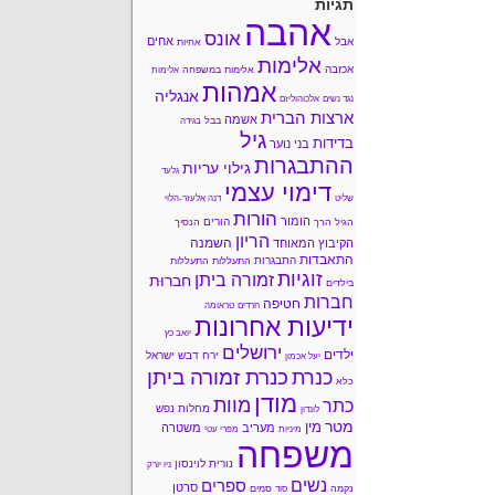
תגיות
אהבה
אונס
אחים
אבל
אחיות
אלימות
אכזבה
אלימות במשפחה
אלימות
אמהות
אנגליה
נגד נשים
אלכוהוליזם
ארצות הברית
אשמה
בבל
בגידה
גיל
בדידות
בני נוער
ההתבגרות
גילוי עריות
גלעד
דימוי עצמי
שליט
דנה אלעזר-הלוי
הורות
הומור
הורים
הגיל הרך
הנסיך
הריון
השמנה
הקיבוץ המאוחד
התאבדות
התבגרות
התעללות
התעללות
זוגיות
זמורה ביתן
חברוּת
בילדים
חברות
חטיפה
חרדים
טראומה
ידיעות אחרונות
יואב כץ
ירושלים
ילדים
ירח דבש
ישראל
יעל אכמון
כנרת זמורה ביתן
כנרת
כלא
מודן
מוות
כתר
מחלות נפש
לונדון
מטר
מין
מעריב
משטרה
מיניות
מפרי עטי
משפחה
נורית לוינסון
ניו יורק
נשים
ספרים
סרטן
נקמה
סמים
סוד